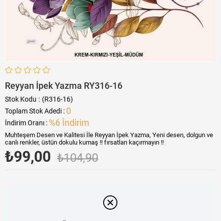
Reyyan İpek Yazma RY316-16
Stok Kodu
(R316-16)
0
Toplam Stok Adedi
:
%
6
İndirim
İndirim Oranı
:
Muhteşem Desen ve Kalitesi İle Reyyan İpek Yazma, Yeni desen, dolgun ve
canlı renkler, üstün dokulu kumaş !! fırsatları kaçırmayın !!
₺99,00
₺104,90