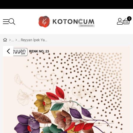
0
Reyyan İpek Yazma RY316-16