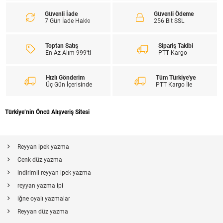
Güvenli İade
Güvenli Ödeme
7 Gün İade Hakkı
256 Bit SSL
Toptan Satış
Sipariş Takibi
En Az Alım 999'tl
PTT Kargo
Hızlı Gönderim
Tüm Türkiye'ye
Üç Gün İçerisinde
PTT Kargo İle
Türkiye’nin Öncü Alışveriş Sitesi
Reyyan ipek yazma
Cenk düz yazma
indirimli reyyan ipek yazma
reyyan yazma ipi
iğne oyalı yazmalar
Reyyan düz yazma