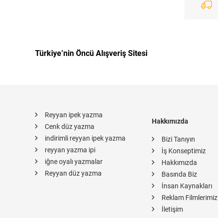
Türkiye’nin Öncü Alışveriş Sitesi
Reyyan ipek yazma
Hakkımızda
Cenk düz yazma
indirimli reyyan ipek yazma
Bizi Tanıyın
reyyan yazma ipi
İş Konseptimiz
iğne oyalı yazmalar
Hakkımızda
Reyyan düz yazma
Basında Biz
İnsan Kaynakları
Reklam Filmlerimiz
İletişim