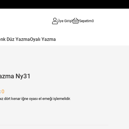
Üye Girişi
Sepetim
0
enk Düz Yazma
Oyalı Yazma
Yazma Ny31
0
:
ız dört kenar iğne oyası el emeği işlemelidir.