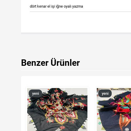
dört kenar el işi iğne oyalı yazma
Benzer Ürünler
yeni
yeni
ürün
ürün