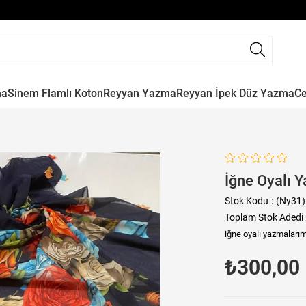
ma
Sinem Flamlı Koton
Reyyan Yazma
Reyyan İpek Düz Yazma
C
İğne Oyalı 
Stok Kodu
(Ny31)
Toplam Stok Adedi
iğne oyalı yazmalarım
₺300,00