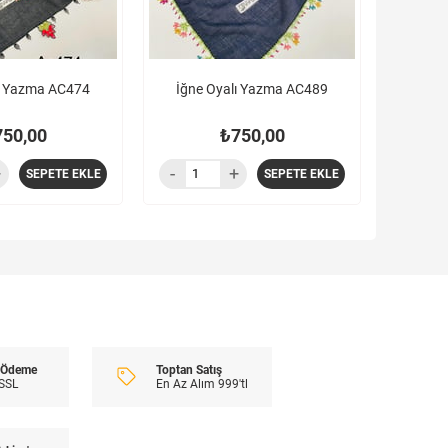
lı Yazma AC474
İğne Oyalı Yazma AC489
750,00
₺750,00
SEPETE EKLE
SEPETE EKLE
Toptan Satış
i Ödeme
En Az Alım 999'tl
 SSL