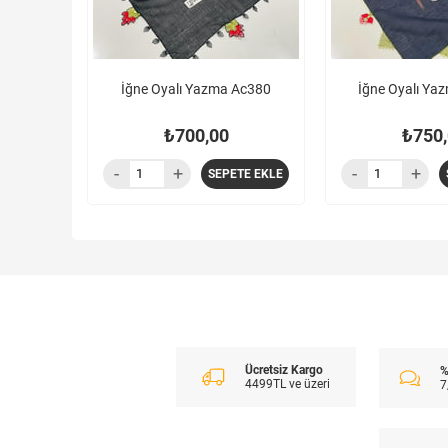
İğne Oyalı Yazma Ac380
İğne Oyalı Ya
₺700,00
₺750,
SEPETE EKLE
Ücretsiz Kargo
%
4499TL ve üzeri
7