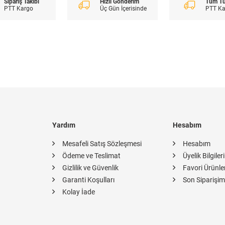
Sipariş Takibi
Hızlı Gönderim
Tüm Tü
PTT Kargo
Üç Gün İçerisinde
PTT Kar
Yardım
Hesabım
Mesafeli Satış Sözleşmesi
Hesabım
Ödeme ve Teslimat
Üyelik Bilgiler
Gizlilik ve Güvenlik
Favori Ürünle
Garanti Koşulları
Son Siparişim
Kolay İade