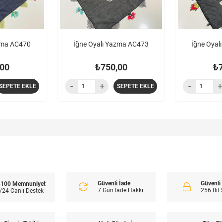
zma AC470
İğne Oyalı Yazma AC473
İğne Oya
00
₺750,00
₺
SEPETE EKLE
SEPETE EKLE
Güvenli İade
Güvenl
100 Memnuniyet
7 Gün İade Hakkı
256 Bit
/24 Canlı Destek