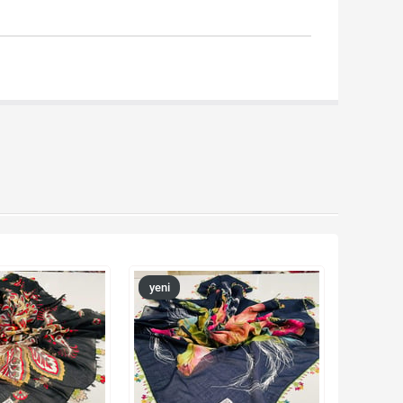
yeni
ürün