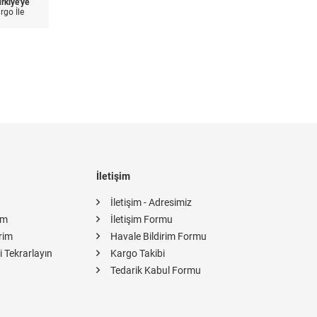
rkiye'ye
go İle
İletişim
İletişim - Adresimiz
im
İletişim Formu
rim
Havale Bildirim Formu
i Tekrarlayın
Kargo Takibi
Tedarik Kabul Formu