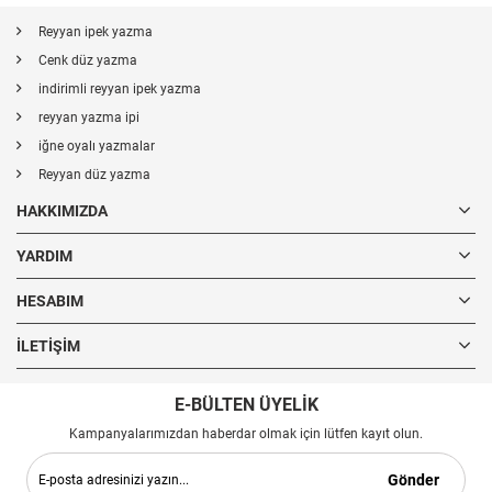
Reyyan ipek yazma
Cenk düz yazma
indirimli reyyan ipek yazma
reyyan yazma ipi
iğne oyalı yazmalar
Reyyan düz yazma
HAKKIMIZDA
YARDIM
HESABIM
İLETIŞIM
E-BÜLTEN ÜYELİK
Kampanyalarımızdan haberdar olmak için lütfen kayıt olun.
Gönder