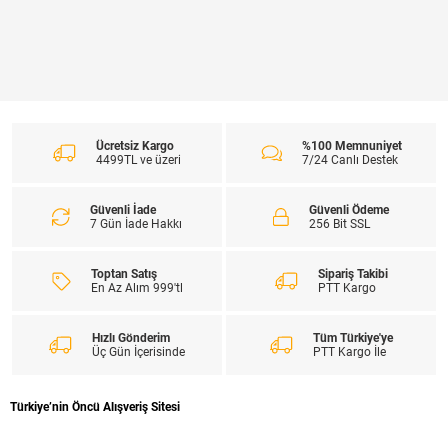
Ücretsiz Kargo
%100 Memnuniyet
4499TL ve üzeri
7/24 Canlı Destek
Güvenli İade
Güvenli Ödeme
7 Gün İade Hakkı
256 Bit SSL
Toptan Satış
Sipariş Takibi
En Az Alım 999'tl
PTT Kargo
Hızlı Gönderim
Tüm Türkiye'ye
Üç Gün İçerisinde
PTT Kargo İle
Türkiye’nin Öncü Alışveriş Sitesi